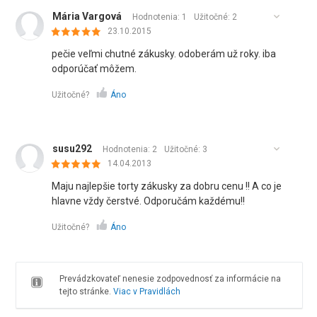
Mária Vargová
Hodnotenia: 1
Užitočné:
2
23.10.2015
pečie veľmi chutné zákusky. odoberám už roky. iba
odporúčať môžem.
Užitočné?
Áno
susu292
Hodnotenia: 2
Užitočné:
3
14.04.2013
Maju najlepšie torty zákusky za dobru cenu !! A co je
hlavne vždy čerstvé. Odporučám každému!!
Užitočné?
Áno
Prevádzkovateľ nenesie zodpovednosť za informácie na
tejto stránke.
Viac v Pravidlách