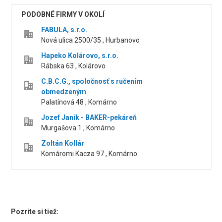
PODOBNÉ FIRMY V OKOLÍ
FABULA, s.r.o.
Nová ulica 2500/35 , Hurbanovo
Hapeko Kolárovo, s.r.o.
Rábska 63 , Kolárovo
C.B.C.G., spoločnosť s ručením
obmedzeným
Palatínová 48 , Komárno
Jozef Janík - BAKER-pekáreň
Murgašova 1 , Komárno
Zoltán Kollár
Komáromi Kacza 97 , Komárno
Pozrite si tiež: