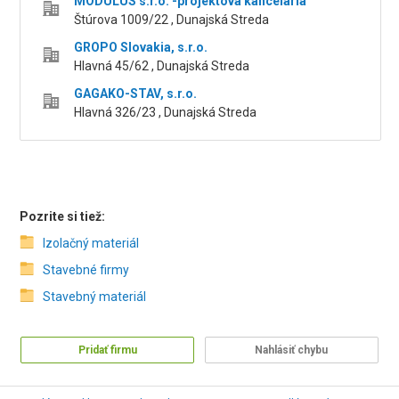
MODULUS s.r.o. -projektová kancelária
Štúrova 1009/22 , Dunajská Streda
GROPO Slovakia, s.r.o.
Hlavná 45/62 , Dunajská Streda
GAGAKO-STAV, s.r.o.
Hlavná 326/23 , Dunajská Streda
Pozrite si tiež:
Izolačný materiál
Stavebné firmy
Stavebný materiál
Pridať firmu
Nahlásiť chybu