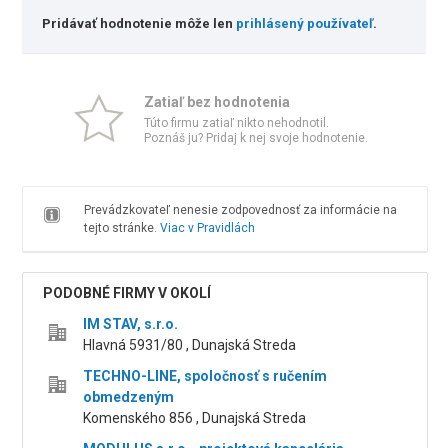
Pridávať hodnotenie môže len
prihlásený používateľ
.
Zatiaľ bez hodnotenia
Túto firmu zatiaľ nikto nehodnotil.
Poznáš ju? Pridaj k nej svoje hodnotenie.
Prevádzkovateľ nenesie zodpovednosť za informácie na
tejto stránke.
Viac v Pravidlách
PODOBNÉ FIRMY V OKOLÍ
IM STAV, s.r.o.
Hlavná 5931/80 , Dunajská Streda
TECHNO-LINE, spoločnosť s ručením
obmedzeným
Komenského 856 , Dunajská Streda