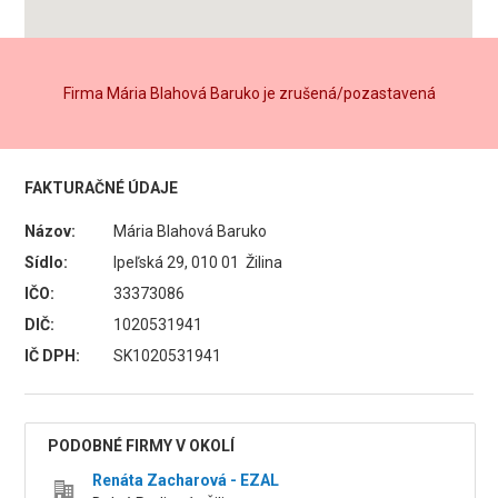
Firma Mária Blahová Baruko je zrušená/pozastavená
FAKTURAČNÉ ÚDAJE
Názov:
Mária Blahová Baruko
Sídlo:
Ipeľská 29, 010 01 Žilina
IČO:
33373086
DIČ:
1020531941
IČ DPH:
SK1020531941
PODOBNÉ FIRMY V OKOLÍ
Renáta Zacharová - EZAL