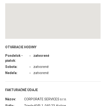
OTVÁRACIE HODINY
Pondelok -
●
zatvorené
piatok:
Sobota:
●
zatvorené
Nedeľa:
●
zatvorené
FAKTURAČNÉ ÚDAJE
Názov:
CORPORATE SERVICES s.r.o.
Sídlo:
Trieda KVP, 1, 040 23 Košice