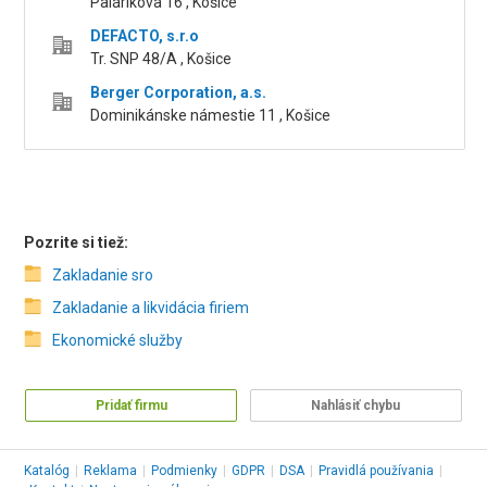
Palárikova 16 , Košice
DEFACTO, s.r.o
Tr. SNP 48/A , Košice
Berger Corporation, a.s.
Dominikánske námestie 11 , Košice
Pozrite si tiež:
Zakladanie sro
Zakladanie a likvidácia firiem
Ekonomické služby
Pridať firmu
Nahlásiť chybu
Katalóg
|
Reklama
|
Podmienky
|
GDPR
|
DSA
|
Pravidlá používania
|