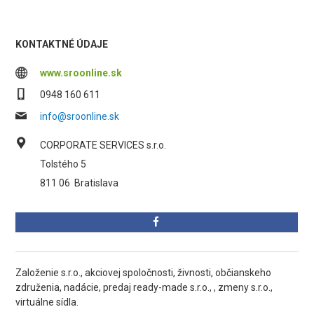
KONTAKTNÉ ÚDAJE
www.sroonline.sk
0948 160 611
info@sroonline.sk
CORPORATE SERVICES s.r.o.
Tolstého 5
811 06
Bratislava
Založenie s.r.o., akciovej spoločnosti, živnosti, občianskeho
združenia, nadácie, predaj ready-made s.r.o., , zmeny s.r.o.,
virtuálne sídla.