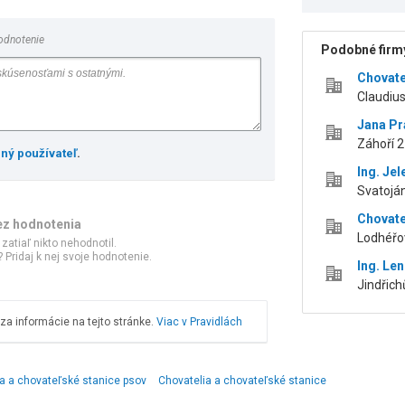
odnotenie
Podobné firmy
Chovate
Claudius
Jana P
Záhoří 2
ený používateľ
.
Ing. Je
Svatojá
Chovate
ez hodnotenia
Lodhéřo
 zatiaľ nikto nehodnotil.
 Pridaj k nej svoje hodnotenie.
Ing. Le
Jindřich
a informácie na tejto stránke.
Viac v Pravidlách
a a chovateľské stanice psov
Chovatelia a chovateľské stanice