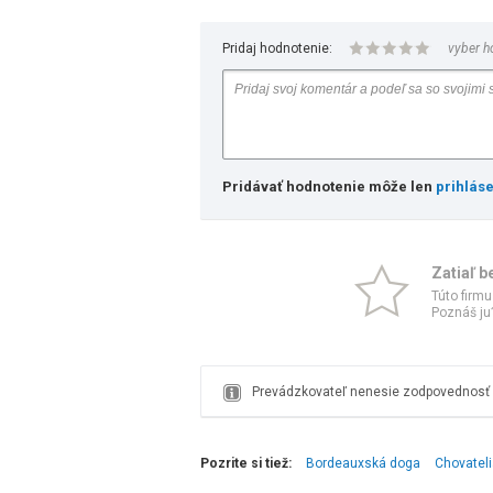
Pridaj hodnotenie:
vyber h
Pridávať hodnotenie môže len
prihlás
Zatiaľ b
Túto firmu
Poznáš ju?
Prevádzkovateľ nenesie zodpovednosť z
Pozrite si tiež:
Bordeauxská doga
Chovateli