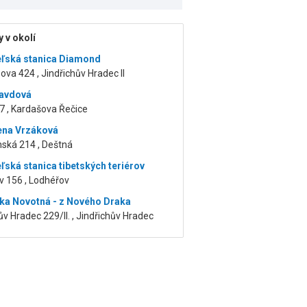
 v okolí
ľská stanica Diamond
ova 424 , Jindřichův Hradec II
ravdová
7 , Kardašova Řečice
lena Vrzáková
nská 214 , Deštná
ľská stanica tibetských teriérov
v 156 , Lodhéřov
nka Novotná - z Nového Draka
ův Hradec 229/II. , Jindřichův Hradec