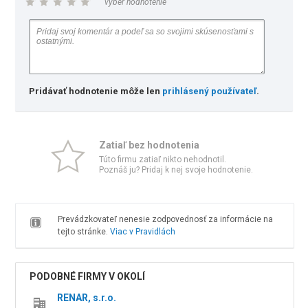
vyber hodnotenie
Pridávať hodnotenie môže len
prihlásený používateľ
.
Zatiaľ bez hodnotenia
Túto firmu zatiaľ nikto nehodnotil.
Poznáš ju? Pridaj k nej svoje hodnotenie.
Prevádzkovateľ nenesie zodpovednosť za informácie na
tejto stránke.
Viac v Pravidlách
PODOBNÉ FIRMY V OKOLÍ
RENAR, s.r.o.