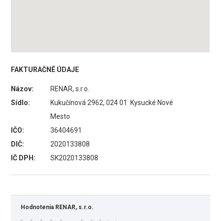
FAKTURAČNÉ ÚDAJE
Názov:
RENAR, s.r.o.
Sídlo:
Kukučínová 2962, 024 01 Kysucké Nové
Mesto
IČO:
36404691
DIČ:
2020133808
IČ DPH:
SK2020133808
Hodnotenia RENAR, s.r.o.