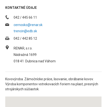
KONTAKTNÉ ÚDAJE
042 / 445 66 11
cernosko@renar.sk
trencin@edb.sk
042 / 442 85 12
RENAR, s.r.o.
Nádražná 1699
018 41
Dubnica nad Váhom
Kovovýroba. Zámočnícke práce, lisovanie, obrábanie kovov.
Výroba komponentov vstrekovacích foriem na plast, presných
strojárskych súčiastok.