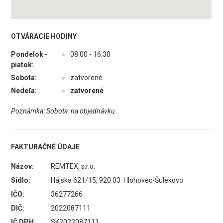
OTVÁRACIE HODINY
Pondelok -
●
08:00 - 16:30
piatok:
Sobota:
●
zatvorené
Nedeľa:
●
zatvorené
Poznámka: Sobota: na objednávku.
FAKTURAČNÉ ÚDAJE
Názov:
REMTEX, s.r.o.
Sídlo:
Hájska 621/15, 920 03 Hlohovec-Šulekovo
IČO:
36277266
DIČ:
2022087111
IČ DPH:
SK2022087111