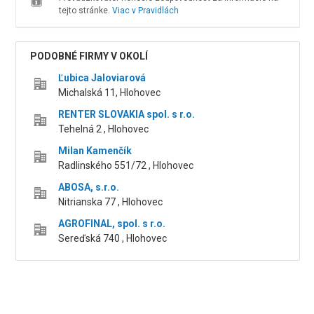
tejto stránke.
Viac v Pravidlách
PODOBNÉ FIRMY V OKOLÍ
Ľubica Jaloviarová
Michalská 11, Hlohovec
RENTER SLOVAKIA spol. s r.o.
Tehelná 2 , Hlohovec
Milan Kamenčík
Radlinského 551/72 , Hlohovec
ABOSA, s.r.o.
Nitrianska 77 , Hlohovec
AGROFINAL, spol. s r.o.
Sereďská 740 , Hlohovec