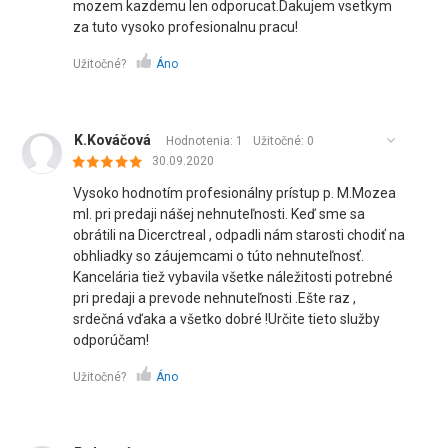
mozem kazdemu len odporucat.Dakujem vsetkym
za tuto vysoko profesionalnu pracu!
Užitočné?
Áno
K.Kováčová
Hodnotenia: 1
Užitočné:
0
30.09.2020
Vysoko hodnotím profesionálny prístup p. M.Mozea
ml. pri predaji nášej nehnuteľnosti. Keď sme sa
obrátili na Dicerctreal , odpadli nám starosti chodiť na
obhliadky so záujemcami o túto nehnuteľnosť.
Kancelária tiež vybavila všetke náležitosti potrebné
pri predaji a prevode nehnuteľnosti .Ešte raz ,
srdečná vďaka a všetko dobré !Určite tieto služby
odporúčam!
Užitočné?
Áno