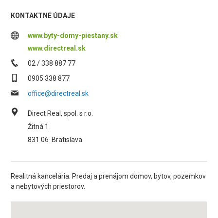
KONTAKTNÉ ÚDAJE
www.byty-domy-piestany.sk
www.directreal.sk
02 / 338 887 77
0905 338 877
office@directreal.sk
Direct Real, spol. s r.o.
Žitná 1
831 06
Bratislava
Realitná kancelária. Predaj a prenájom domov, bytov, pozemkov
a nebytových priestorov.