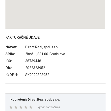
FAKTURAČNÉ ÚDAJE
Názov:
Direct Real, spol. s r.o.
Sídlo:
Žitná 1, 831 06 Bratislava
IČO:
36739448
DIČ:
2022323952
IČ DPH:
SK2022323952
Hodnotenia Direct Real, spol. s r.o.
vyber hodnotenie