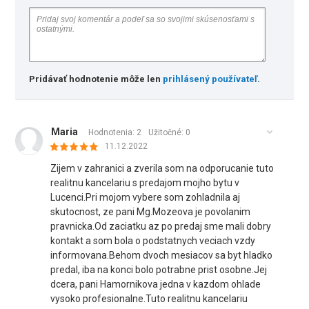
Pridávať hodnotenie môže len
prihlásený používateľ
.
Maria
Hodnotenia: 2
Užitočné:
0
11.12.2022
Zijem v zahranici a zverila som na odporucanie tuto
realitnu kancelariu s predajom mojho bytu v
Lucenci.Pri mojom vybere som zohladnila aj
skutocnost, ze pani Mg.Mozeova je povolanim
pravnicka.Od zaciatku az po predaj sme mali dobry
kontakt a som bola o podstatnych veciach vzdy
informovana.Behom dvoch mesiacov sa byt hladko
predal, iba na konci bolo potrabne prist osobne.Jej
dcera, pani Hamornikova jedna v kazdom ohlade
vysoko profesionalne.Tuto realitnu kancelariu