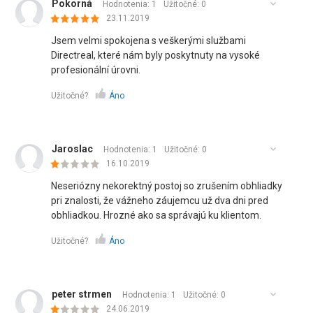
Pokorná
Hodnotenia: 1
Užitočné:
0
23.11.2019
Jsem velmi spokojena s veškerými službami
Directreal, které nám byly poskytnuty na vysoké
profesionální úrovni.
Užitočné?
Áno
Jaroslac
Hodnotenia: 1
Užitočné:
0
16.10.2019
Neseriózny nekorektný postoj so zrušením obhliadky
pri znalosti, že vážneho záujemcu už dva dni pred
obhliadkou. Hrozné ako sa správajú ku klientom.
Užitočné?
Áno
peter strmen
Hodnotenia: 1
Užitočné:
0
24.06.2019