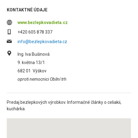
KONTAKTNÉ ÚDAJE
www.bezlepkovadieta.cz
+420 605 878 337
info@bezlepkovadieta.cz
Ing. Iva Bušinová
9. května 13/1
682 01
Výškov
oproti nemocnici Obilní trh
Predaj bezlepkových výrobkov. Informačné články o celiakii,
kuchárka.