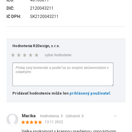
IČO:
48100871
DIČ:
2120043211
IČ DPH:
SK2120043211
Hodnotenia R2Design, s.r.o.
vyber hodnotenie
Pridávať hodnotenie môže len
prihlásený používateľ
.
Marika
Hodnotenia: 3
Užitočné:
0
13.11.2022
Velka spokojnost s krasnou predajnou, mnozstvom