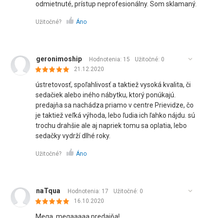
odmietnuté, prístup neprofesionálny. Som sklamaný.
Užitočné?
Áno
geronimoship
Hodnotenia: 15
Užitočné:
0
21.12.2020
ústretovosť, spoľahlivosť a taktiež vysoká kvalita, či
sedačiek alebo iného nábytku, ktorý ponúkajú.
predajňa sa nachádza priamo v centre Prievidze, čo
je taktiež veľká výhoda, lebo ľudia ich ľahko nájdu. sú
trochu drahšie ale aj napriek tomu sa oplatia, lebo
sedačky vydrží dlhé roky.
Užitočné?
Áno
naTqua
Hodnotenia: 17
Užitočné:
0
16.10.2020
Mega, megaaaaa predajňa!