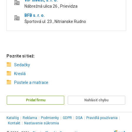
VIP invest, s. r. o.
Nábrežná ulica 26 , Prievidza
BFB s. r. o.
Športová ul. 23 , Nitrianske Rudno
Pozrite si tiež:
Sedačky
Kreslá
Postele a matrace
Pridať firmu
Nahlásiť chybu
Katalóg
|
Reklama
|
Podmienky
|
GDPR
|
DSA
|
Pravidlá používania
|
Kontakt
|
Nastavenie súkromia