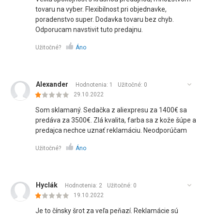
tovaru na vyber. Flexibilnost pri objednavke,
poradenstvo super. Dodavka tovaru bez chyb.
Odporucam navstivit tuto predajnu.
Užitočné?
Áno
Alexander
Hodnotenia: 1
Užitočné:
0
29.10.2022
Som sklamaný. Sedačka z aliexpresu za 1400€ sa
predáva za 3500€. Zlá kvalita, farba sa z kože šúpe a
predajca nechce uznať reklamáciu. Neodporúčam
Užitočné?
Áno
Hyclák
Hodnotenia: 2
Užitočné:
0
19.10.2022
Je to čínsky šrot za veľa peňazí. Reklamácie sú