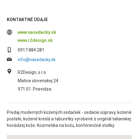
KONTAKTNÉ ÚDAJE
www.nasedacky.sk
www.r2design.sk
0917 884 281
info@nasedacky.sk
R2Design, s.r.o.
Matice slovenskej 24
971 01
Prievidza
Predaj moderných kožených sedačiek - sedacie súpravy, kožené
postele, kožené kreslá a taburetky vyrobené z originál talianskej
hovädzej kože. Kozmetika na kožu, konferenčné stolíky.