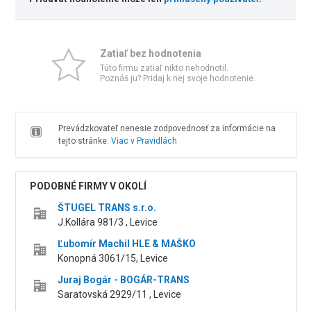
Zatiaľ bez hodnotenia
Túto firmu zatiaľ nikto nehodnotil.
Poznáš ju? Pridaj k nej svoje hodnotenie.
Prevádzkovateľ nenesie zodpovednosť za informácie na
tejto stránke.
Viac v Pravidlách
PODOBNÉ FIRMY V OKOLÍ
ŠTUGEL TRANS s.r.o.
J.Kollára 981/3 , Levice
Ľubomír Machil HLE & MAŠKO
Konopná 3061/15, Levice
Juraj Bogár - BOGÁR-TRANS
Saratovská 2929/11 , Levice