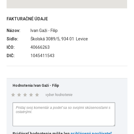
FAKTURAČNÉ ÚDAJE
Názov:
Ivan Gaži - Filip
Sídlo:
Školská 3089/5, 934 01 Levice
IČO:
40666263
DIČ:
1045411543
Hodnotenia Ivan Gaži - Filip
vyber hodnotenie
Pridávať hodnotenie môže len
prihlásený používateľ
.