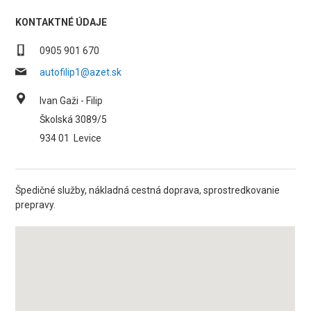
KONTAKTNÉ ÚDAJE
0905 901 670
autofilip1@azet.sk
Ivan Gaži - Filip
Školská 3089/5
934 01
Levice
Špedičné služby, nákladná cestná doprava, sprostredkovanie
prepravy.