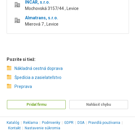
INCAR, s.r.o.
Mochovská 3157/44 , Levice
Almatrans, s.r.o.
Mierová 7 , Levice
Pozrite si tiež:
Nákladná cestná doprava
Špedícia a zasielateľstvo
Preprava
Pridať firmu
Nahlásiť chybu
Katalóg
|
Reklama
|
Podmienky
|
GDPR
|
DSA
|
Pravidlá používania
|
Kontakt
|
Nastavenie súkromia