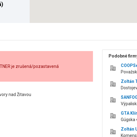
á)
Podobné firmy
COOPSer
ARTNER je zrušená/pozastavená
Považsk
Zoltán 
Dostoje
ory nad Žitavou
SANFOG 
Výpalis
GTA Klí
Gúgska 
Zoltán 
Komensk