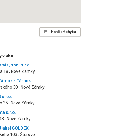
Nahlásiť chybu
 v okolí
vis, spol.s r.o.
á 18 , Nové Zámky
Tárnok - Tárnok
vského 30 , Nové Zámky
s.r.o.
ko 35 , Nové Zámky
ma s.r.o.
48 , Nové Zámky
Ulahel COLDEX
ého 103 , Štúrovo