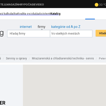
internet
firmy
kategórie od A po Z
lá
Servisy a opravy
Mraziarenská a chladiarenská technika - servis
/
/
/
Peter
NER