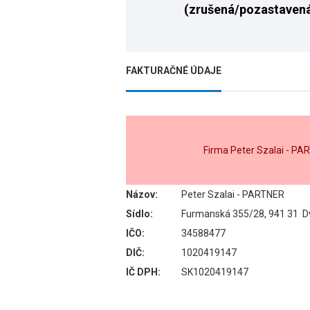
(zrušená/pozastaven
FAKTURAČNÉ ÚDAJE
Firma Peter Szalai - P
Názov:
Peter Szalai - PARTNER
Sídlo:
Furmanská 355/28, 941 31 Dv
IČO:
34588477
DIČ:
1020419147
IČ DPH:
SK1020419147