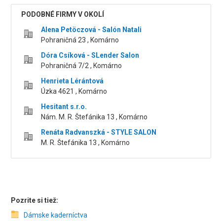
PODOBNÉ FIRMY V OKOLÍ
Alena Petöczová - Salón Natali
Pohraničná 23 , Komárno
Dóra Csíková - SLender Salon
Pohraničná 7/2 , Komárno
Henrieta Lérántová
Úzka 4621 , Komárno
Hesitant s.r.o.
Nám. M. R. Štefánika 13 , Komárno
Renáta Radvanszká - STYLE SALON
M. R. Štefánika 13 , Komárno
Pozrite si tiež:
Dámske kaderníctva