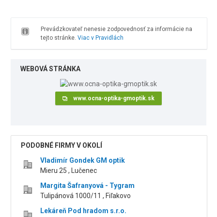
Prevádzkovateľ nenesie zodpovednosť za informácie na
tejto stránke.
Viac v Pravidlách
WEBOVÁ STRÁNKA
www.ocna-optika-gmoptik.sk
PODOBNÉ FIRMY V OKOLÍ
Vladimír Gondek GM optik
Mieru 25 , Lučenec
Margita Šafranyová - Tygram
Tulipánová 1000/11 , Fiľakovo
Lekáreň Pod hradom s.r.o.