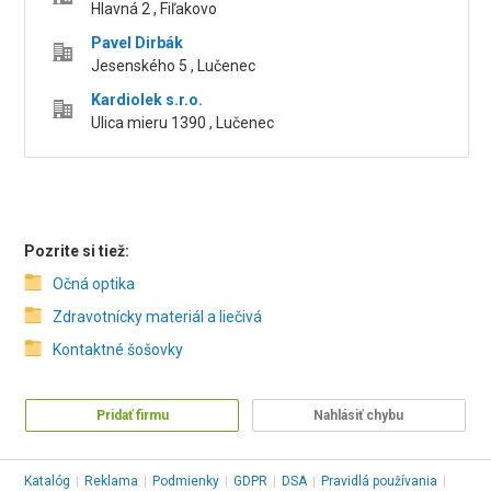
Hlavná 2 , Fiľakovo
Pavel Dirbák
Jesenského 5 , Lučenec
Kardiolek s.r.o.
Ulica mieru 1390 , Lučenec
Pozrite si tiež:
Očná optika
Zdravotnícky materiál a liečivá
Kontaktné šošovky
Pridať firmu
Nahlásiť chybu
Katalóg
|
Reklama
|
Podmienky
|
GDPR
|
DSA
|
Pravidlá používania
|