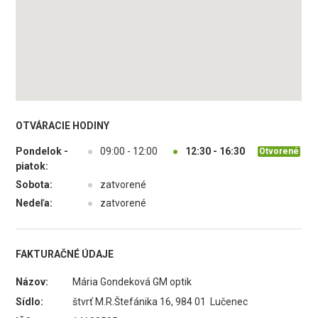
OTVÁRACIE HODINY
Pondelok -
●
09:00 - 12:00
●
12:30 - 16:30
Otvorené
piatok:
Sobota:
●
zatvorené
Nedeľa:
●
zatvorené
FAKTURAČNÉ ÚDAJE
Názov:
Mária Gondeková GM optik
Sídlo:
štvrť M.R.Štefánika 16, 984 01 Lučenec