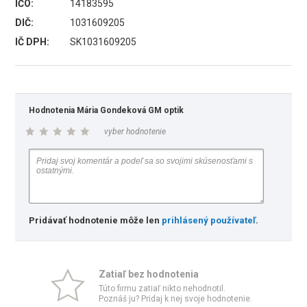
IČO:
14183595
DIČ:
1031609205
IČ DPH:
SK1031609205
Hodnotenia Mária Gondeková GM optik
vyber hodnotenie
Pridávať hodnotenie môže len
prihlásený používateľ
.
Zatiaľ bez hodnotenia
Túto firmu zatiaľ nikto nehodnotil.
Poznáš ju? Pridaj k nej svoje hodnotenie.