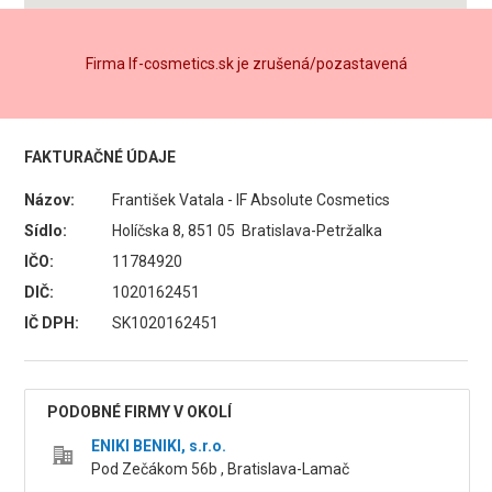
Firma If-cosmetics.sk je zrušená/pozastavená
FAKTURAČNÉ ÚDAJE
Názov:
František Vatala - IF Absolute Cosmetics
Sídlo:
Holíčska 8, 851 05 Bratislava-Petržalka
IČO:
11784920
DIČ:
1020162451
IČ DPH:
SK1020162451
PODOBNÉ FIRMY V OKOLÍ
ENIKI BENIKI, s.r.o.
Pod Zečákom 56b , Bratislava-Lamač