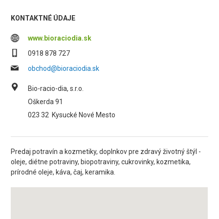
KONTAKTNÉ ÚDAJE
www.bioraciodia.sk
0918 878 727
obchod@bioraciodia.sk
Bio-racio-dia, s.r.o.
Oškerda 91
023 32
Kysucké Nové Mesto
Predaj potravín a kozmetiky, doplnkov pre zdravý životný štýl -
oleje, diétne potraviny, biopotraviny, cukrovinky, kozmetika,
prírodné oleje, káva, čaj, keramika.