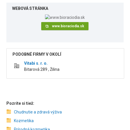
WEBOVÁ STRÁNKA
www.bioraciodia.sk
PODOBNÉ FIRMY V OKOLÍ
Vitabi s. r. o.
Bitarová 289 , Žilina
Pozrite si tiež:
Chudnutie a zdravá výživa
Kozmetika
Prírodná kozmetika