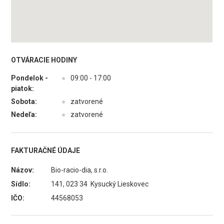
OTVÁRACIE HODINY
Pondelok -
●
09:00 - 17:00
piatok:
Sobota:
●
zatvorené
Nedeľa:
●
zatvorené
FAKTURAČNÉ ÚDAJE
Názov:
Bio-racio-dia, s.r.o.
Sídlo:
141, 023 34 Kysucký Lieskovec
IČO:
44568053