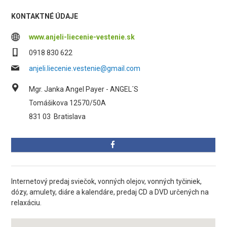
KONTAKTNÉ ÚDAJE
www.anjeli-liecenie-vestenie.sk
0918 830 622
anjeli.liecenie.vestenie@gmail.com
Mgr. Janka Angel Payer - ANGEL´S
Tomášikova 12570/50A
831 03
Bratislava
Internetový predaj sviečok, vonných olejov, vonných tyčiniek,
dózy, amulety, diáre a kalendáre, predaj CD a DVD určených na
relaxáciu.