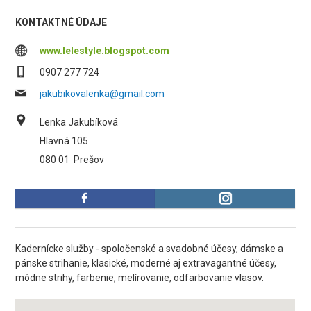
KONTAKTNÉ ÚDAJE
www.lelestyle.blogspot.com
0907 277 724
jakubikovalenka@gmail.com
Lenka Jakubíková
Hlavná 105
080 01
Prešov
Kadernícke služby - spoločenské a svadobné účesy, dámske a
pánske strihanie, klasické, moderné aj extravagantné účesy,
módne strihy, farbenie, melírovanie, odfarbovanie vlasov.