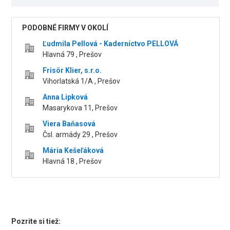
PODOBNÉ FIRMY V OKOLÍ
Ľudmila Pellová - Kaderníctvo PELLOVÁ
Hlavná 79 , Prešov
Frisör Klier, s.r.o.
Vihorlatská 1/A , Prešov
Anna Lipková
Masarykova 11, Prešov
Viera Baňasová
Čsl. armády 29 , Prešov
Mária Kešeľáková
Hlavná 18 , Prešov
Pozrite si tiež: