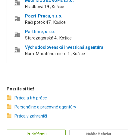
MAXIMUS EUROPE s.r.o.
Hradbová 19 , Košice
Pozri-Pracu, s.r.o.
Račí potok 47 , Košice
Parttime, s.r.o.
Starozagorská 4 , Košice
Východoslovenská investičná agentúra
Nám. Maratónu mieru 1 , Košice
Pozrite si tiež:
Práca a trh práce
Personálne a pracovné agentúry
Práca v zahraničí
Pridať firmu
Nahlásiť chybu