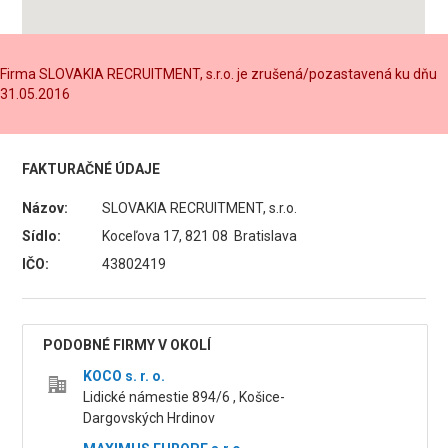
Firma SLOVAKIA RECRUITMENT, s.r.o. je zrušená/pozastavená ku dňu
31.05.2016
FAKTURAČNÉ ÚDAJE
Názov:
SLOVAKIA RECRUITMENT, s.r.o.
Sídlo:
Koceľova 17, 821 08 Bratislava
IČO:
43802419
PODOBNÉ FIRMY V OKOLÍ
KOCO s. r. o.
Lidické námestie 894/6 , Košice-
Dargovských Hrdinov