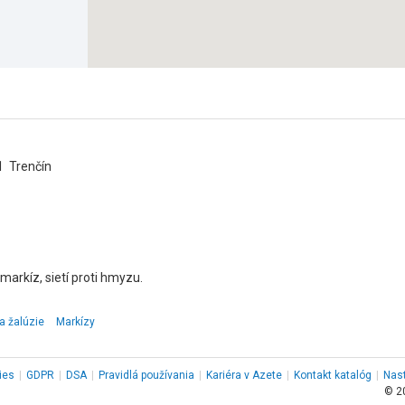
 Trenčín
 markíz, sietí proti hmyzu.
a žalúzie
Markízy
ies
|
GDPR
|
DSA
|
Pravidlá používania
|
Kariéra v Azete
|
Kontakt
katalóg
|
Nas
© 2