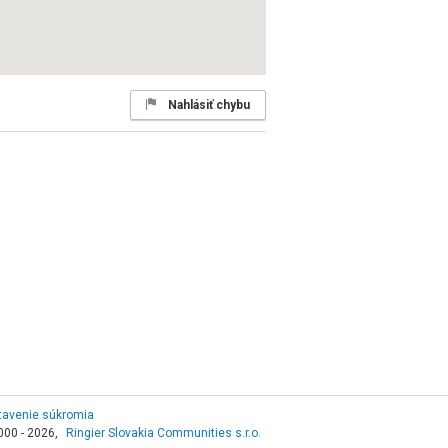
Nahlásiť chybu
tavenie súkromia
000 - 2026,
Ringier Slovakia Communities s.r.o.