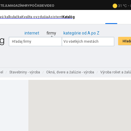
internet
firmy
kategórie od A po Z
sel
Stavebniny - výroba
Okná, dvere a žalúzie - výroba
Výroba roliet a žal
/
/
/