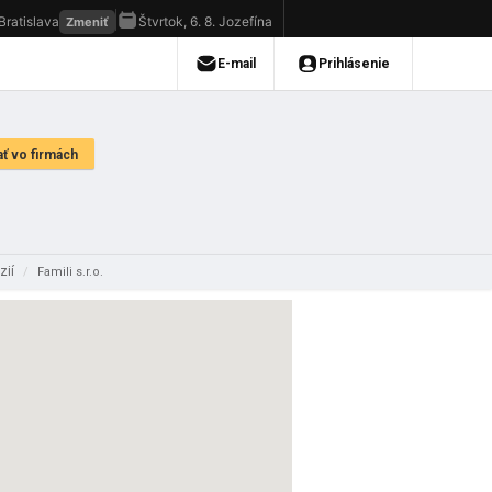
úzií
/
Famili s.r.o.