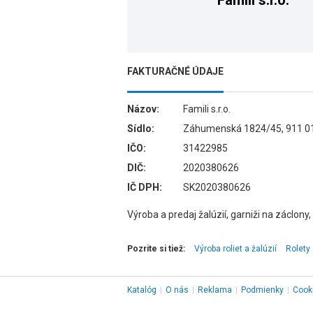
Famili s.r.o.
FAKTURAČNÉ ÚDAJE
Názov:
Famili s.r.o.
Sídlo:
Záhumenská 1824/45, 911 01
IČO:
31422985
DIČ:
2020380626
IČ DPH:
SK2020380626
Výroba a predaj žalúzií, garniži na záclony,
Pozrite si tiež:
Výroba roliet a žalúzií
Rolety 
Katalóg
|
O nás
|
Reklama
|
Podmienky
|
Cook