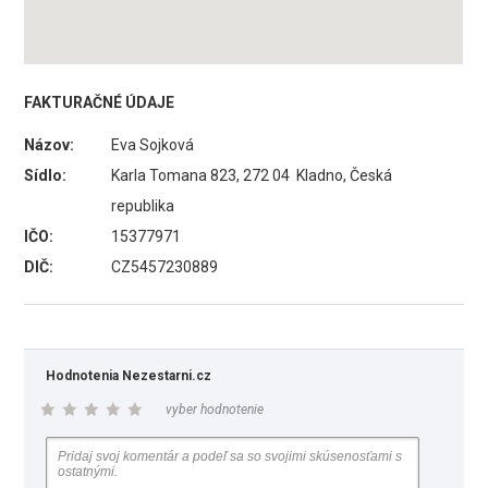
FAKTURAČNÉ ÚDAJE
Názov:
Eva Sojková
Sídlo:
Karla Tomana 823, 272 04 Kladno, Česká
republika
IČO:
15377971
DIČ:
CZ5457230889
Hodnotenia Nezestarni.cz
vyber hodnotenie