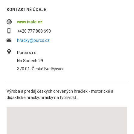
KONTAKTNÉ ÚDAJE
www.isale.cz
+420 777 808 690
hracky@purco.cz
Purco s.r.o.
Na Sadech 29
370 01
České Budějovice
Výroba a predaj českých drevených hračiek - motorické a
didaktické hračky, hračky na tvorivosť.