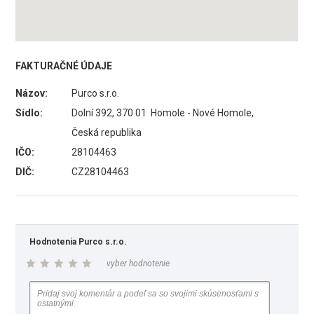
FAKTURAČNÉ ÚDAJE
Názov:
Purco s.r.o.
Sídlo:
Dolní 392, 370 01 Homole - Nové Homole,
Česká republika
IČO:
28104463
DIČ:
CZ28104463
Hodnotenia Purco s.r.o.
vyber hodnotenie