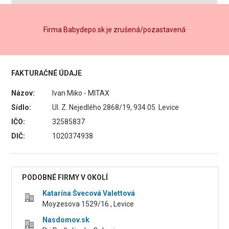
Firma Babydepo.sk je zrušená/pozastavená
FAKTURAČNÉ ÚDAJE
Názov:
Ivan Miko - MITAX
Sídlo:
Ul. Z. Nejedlého 2868/19, 934 05 Levice
IČO:
32585837
DIČ:
1020374938
PODOBNÉ FIRMY V OKOLÍ
Katarína Švecová Valettová
Moyzesova 1529/16 , Levice
Nasdomov.sk