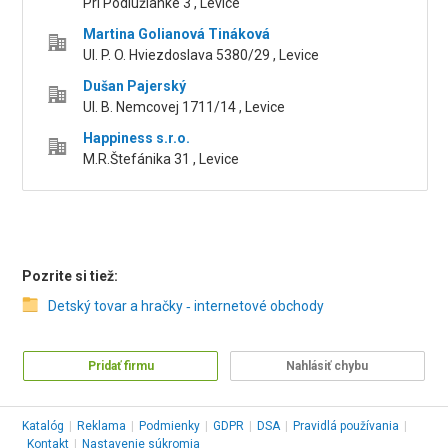
Pri Podlužianke 3 , Levice
Martina Golianová Tináková
Ul. P. O. Hviezdoslava 5380/29 , Levice
Dušan Pajerský
Ul. B. Nemcovej 1711/14 , Levice
Happiness s.r.o.
M.R.Štefánika 31 , Levice
Pozrite si tiež:
Detský tovar a hračky ‑ internetové obchody
Pridať firmu
Nahlásiť chybu
Katalóg
|
Reklama
|
Podmienky
|
GDPR
|
DSA
|
Pravidlá používania
|
Kontakt
|
Nastavenie súkromia