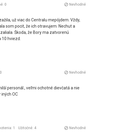
né:
0
Nevhodné
zažila, už viac do Centralu mepójdem. Vždy,
la som pocit, že ich otravujem. Nechut a
zaliala. Škoda, že Bory ma zatvorenú
 10 hviezd.
0
Nevhodné
lší personál., veľmi ochotné dievčatá a nie
 iných OC
otenia: 1
Užitočné:
4
Nevhodné