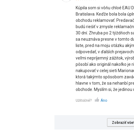
Kúpila som si vôňu chloé EAU
Bratislava. Keďže bola bola úp
obchodu reklamovať. Predavačka
budú riešiť v zmysle reklamačn
30 dní. Zhruba po 2 týždňoch sa
sa neuznáva presne v tomto du
liste, pred na moju otázku a
odpovedať, v ďalších prejavoch
veľmi nepríjemný zážitok, výro
pôsobí ako originál nakoľko j
nakupovať v celej sieti Marion
ktorá takýmto spôsobom zavádz
hlavne v tom, že sa nehanbí pr
obchode. Myslím si, že jedinou
Užitočné?
Áno
Zobraziť vše