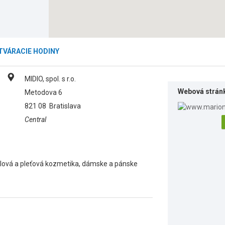
TVÁRACIE HODINY
MIDIO, spol. s r.o.
Webová strán
Metodova 6
821 08
Bratislava
Central
elová a pleťová kozmetika, dámske a pánske