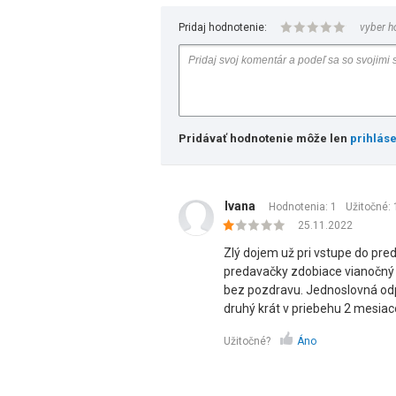
Pridaj hodnotenie:
vyber h
Pridávať hodnotenie môže len
prihlás
Ivana
Hodnotenia: 1
Užitočné:
25.11.2022
Zlý dojem už pri vstupe do pre
predavačky zdobiace vianočný 
bez pozdravu. Jednoslovná odp
druhý krát v priebehu 2 mesia
Užitočné?
Áno