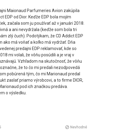
ajni Maionaud Parfumeries Avion zakúpila
ct EDP od Dior. Keďže EDP bola mojím
k, začala som ju používať až v januári 2018.
ivná a ani nevydržala (keďže som bola tri
mám zlý čuch). Podotýkam, že CD Addict EDP
em ako má voňať a koľko má vydržať. Dňa
uvedenej predajni EDP reklamovať, kde so
18 mi volali, že vôňu posúdili a je vraj v
uznávajú. Vzhľadom na skutočnosť, že vôňu
označne, že to čo mi predali nezodpovedá
som pobúrená tým, čo mi Marionaud predal
t zaslať priamo výrobcovi, a to firme DIOR,
ý Marionaud pod ich značkou predáva.
em o výsledku.
5
Nevhodné