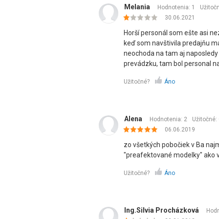
Melania
Hodnotenia: 1
Užitoč
30.06.2021
Horší personál som ešte asi ne
keď som navštivila predajňu ma
neochoda na tam aj naposledy 
prevádzku, tam bol personal na
Užitočné?
Áno
Alena
Hodnotenia: 2
Užitočné:
06.06.2019
zo všetkých pobočiek v Ba najmi
"preafektované modelky" ako v
Užitočné?
Áno
Ing.Silvia Procházková
Hodn