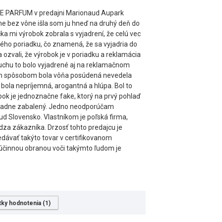
 DE PARFUM v predajni Marionaud Aupark
lne bez vône išla som ju hneď na druhý deň do
 mi výrobok zobrala s vyjadrení, že celú vec
ého poriadku, čo znamená, že sa vyjadria do
 ozvali, že výrobok je v poriadku a reklamácia
chu to bolo vyjadrené aj na reklamačnom
kým spôsobom bola vôňa posúdená nevedela
 bola nepríjemná, arogantná a hlúpa. Bol to
bok je jednoznačne fake, ktorý na prvý pohlaď
e riadne zabalený. Jedno neodporúčam
aud Slovensko. Vlastníkom je poľská firma,
a zákazníka. Drzosť tohto predajcu je
edávať takýto tovar v certifikovanom
 účinnou obranou voči takýmto ľudom je
tky hodnotenia (1)