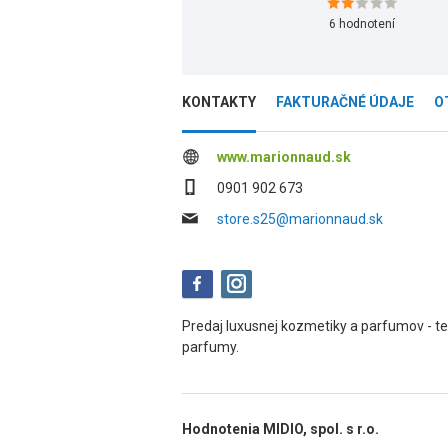
6
hodnotení
KONTAKTY
FAKTURAČNÉ ÚDAJE
O
www.marionnaud.sk
0901 902 673
store.s25@marionnaud.sk
Predaj luxusnej kozmetiky a parfumov - t
parfumy.
Hodnotenia MIDIO, spol. s r.o.