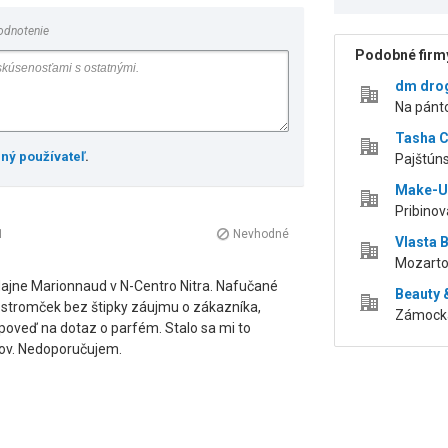
odnotenie
Podobné firmy
dm drog
Na pánto
Tasha C
ený používateľ
.
Pajštúns
Make-U
Pribinov
1
Nevhodné
Vlasta 
Mozartov
dajne Marionnaud v N-Centro Nitra. Nafučané
Beauty 
stromček bez štipky záujmu o zákazníka,
Zámocká 
oveď na dotaz o parfém. Stalo sa mi to
cov. Nedoporučujem.