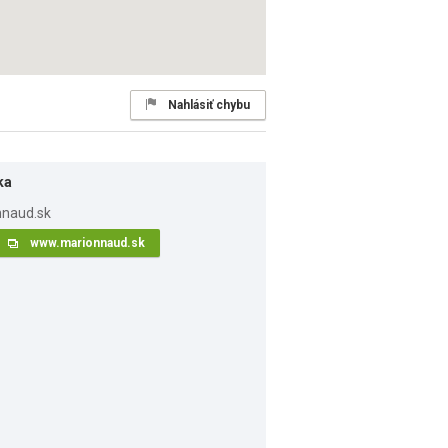
Nahlásiť chybu
ka
www.marionnaud.sk