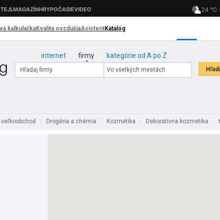
internet
firmy
kategórie od A po Z
 veľkoobchod
Drogéria a chémia
Kozmetika
Dekoratívna kozmetika
/
/
/
/