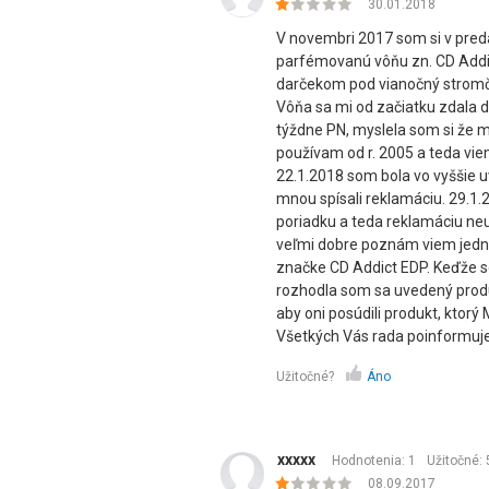
30.01.2018
V novembri 2017 som si v pred
parfémovanú vôňu zn. CD Addi
darčekom pod vianočný stromče
Vôňa sa mi od začiatku zdala d
týždne PN, myslela som si že 
používam od r. 2005 a teda vi
22.1.2018 som bola vo vyššie 
mnou spísali reklamáciu. 29.1.20
poriadku a teda reklamáciu ne
veľmi dobre poznám viem jedn
značke CD Addict EDP. Keďže 
rozhodla som sa uvedený produk
aby oni posúdili produkt, ktor
Všetkých Vás rada poinformuj
Užitočné?
Áno
xxxxx
Hodnotenia: 1
Užitočné:
08.09.2017