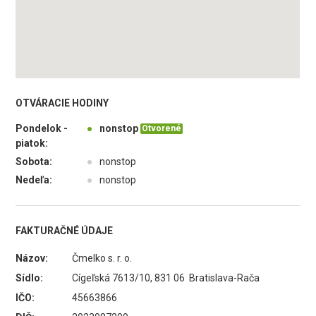
OTVÁRACIE HODINY
Pondelok -
●
nonstop
Otvorené
piatok:
Sobota:
●
nonstop
Nedeľa:
●
nonstop
FAKTURAČNÉ ÚDAJE
Názov:
Čmelko s. r. o.
Sídlo:
Cígeľská 7613/10, 831 06 Bratislava-Rača
IČO:
45663866