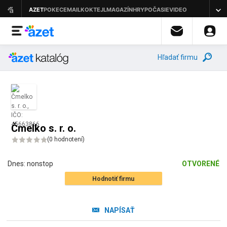
Hľadať firmu
Čmelko s. r. o.
(
0 hodnotení
)
Dnes:
nonstop
OTVORENÉ
Hodnotiť firmu
NAPÍSAŤ