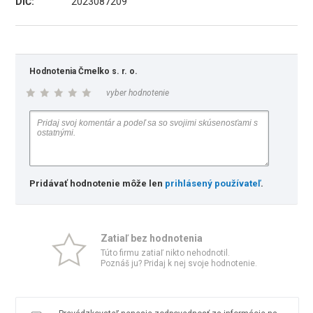
DIČ:
2023087209
Hodnotenia Čmelko s. r. o.
vyber hodnotenie
Pridávať hodnotenie môže len
prihlásený používateľ
.
Zatiaľ bez hodnotenia
Túto firmu zatiaľ nikto nehodnotil.
Poznáš ju? Pridaj k nej svoje hodnotenie.