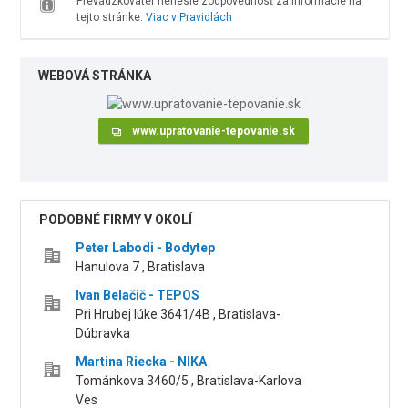
Prevádzkovateľ nenesie zodpovednosť za informácie na
tejto stránke.
Viac v Pravidlách
WEBOVÁ STRÁNKA
www.upratovanie-tepovanie.sk
PODOBNÉ FIRMY V OKOLÍ
Peter Labodi - Bodytep
Hanulova 7 , Bratislava
Ivan Belačič - TEPOS
Pri Hrubej lúke 3641/4B , Bratislava-
Dúbravka
Martina Riecka - NIKA
Tománkova 3460/5 , Bratislava-Karlova
Ves