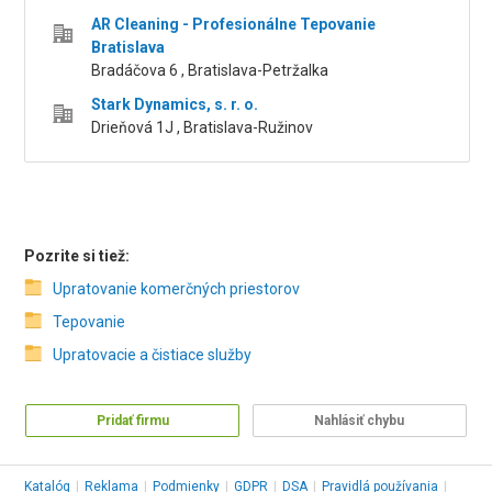
AR Cleaning - Profesionálne Tepovanie
Bratislava
Bradáčova 6 , Bratislava-Petržalka
Stark Dynamics, s. r. o.
Drieňová 1J , Bratislava-Ružinov
Pozrite si tiež:
Upratovanie komerčných priestorov
Tepovanie
Upratovacie a čistiace služby
Pridať firmu
Nahlásiť chybu
Katalóg
|
Reklama
|
Podmienky
|
GDPR
|
DSA
|
Pravidlá používania
|