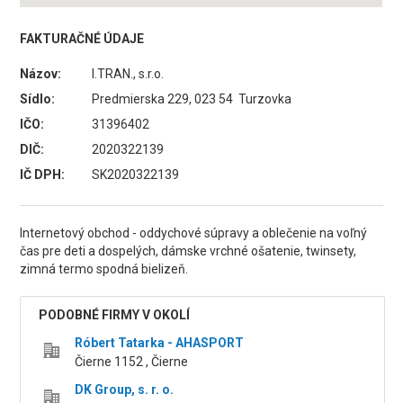
FAKTURAČNÉ ÚDAJE
Názov:
I.TRAN., s.r.o.
Sídlo:
Predmierska 229, 023 54 Turzovka
IČO:
31396402
DIČ:
2020322139
IČ DPH:
SK2020322139
Internetový obchod - oddychové súpravy a oblečenie na voľný
čas pre deti a dospelých, dámske vrchné ošatenie, twinsety,
zimná termo spodná bielizeň.
PODOBNÉ FIRMY V OKOLÍ
Róbert Tatarka - AHASPORT
Čierne 1152 , Čierne
DK Group, s. r. o.