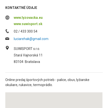
KONTAKTNÉ ÚDAJE
www.lyzovacka.eu
www.suwisport.sk
02 / 433 300 54
luciarehak@gmail.com
SUWISPORT s.r.o.
Stará Vajnorská 11
83104
Bratislava
Online predaj športových potrieb - palice, obuv, lyžiarske
okuliare, rukavice, termoprádlo.