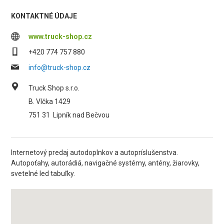
KONTAKTNÉ ÚDAJE
www.truck-shop.cz
+420 774 757 880
info@truck-shop.cz
Truck Shop s.r.o.
B. Vlčka 1429
751 31
Lipník nad Bečvou
Internetový predaj autodoplnkov a autopríslušenstva.
Autopoťahy, autorádiá, navigačné systémy, antény, žiarovky,
svetelné led tabuľky.