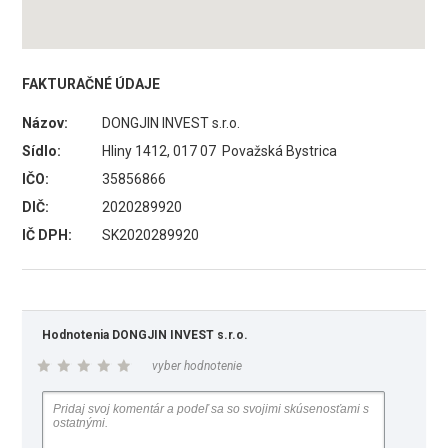
FAKTURAČNÉ ÚDAJE
Názov:
DONGJIN INVEST s.r.o.
Sídlo:
Hliny 1412, 017 07 Považská Bystrica
IČO:
35856866
DIČ:
2020289920
IČ DPH:
SK2020289920
Hodnotenia DONGJIN INVEST s.r.o.
vyber hodnotenie