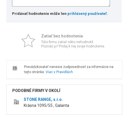
Pridávať hodnotenie môže len
prihlásený používateľ
.
Zatiaľ bez hodnotenia
Túto firmu zatiaľ nikto nehodnotil.
Poznáš ju? Pridaj k nej svoje hodnotenie.
Prevádzkovateľ nenesie zodpovednosť za informácie na
tejto stránke.
Viac v Pravidlách
PODOBNÉ FIRMY V OKOLÍ
STONE RANGE, s.r.o.
Krásna 1095/55 , Galanta