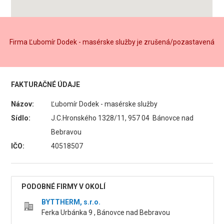
Firma Ľubomír Dodek - masérske služby je zrušená/pozastavená
FAKTURAČNÉ ÚDAJE
Názov:
Ľubomír Dodek - masérske služby
Sídlo:
J.C.Hronského 1328/11, 957 04 Bánovce nad
Bebravou
IČO:
40518507
PODOBNÉ FIRMY V OKOLÍ
BYTTHERM, s.r.o.
Ferka Urbánka 9 , Bánovce nad Bebravou