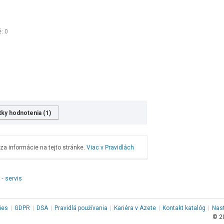
é:
0
tky hodnotenia (1)
a informácie na tejto stránke.
Viac v Pravidlách
 ‑ servis
ies
|
GDPR
|
DSA
|
Pravidlá používania
|
Kariéra v Azete
|
Kontakt
katalóg
|
Nas
© 2