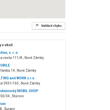
Nahlásiť chybu
 v okolí
ine, s. r. o.
ska cesta 111/A , Nové Zámky
OBILE
efánika 14 , Nové Zámky
TING and WORK s.r.o.
ká 3931/165 , Nové Zámky
Nedešovský MOBIL SHOP
50/34 , Štúrovo
Tuxx
B , Šurany