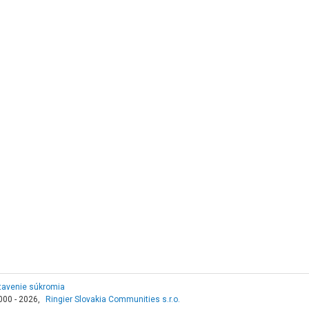
tavenie súkromia
000 - 2026,
Ringier Slovakia Communities s.r.o.