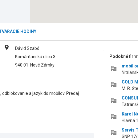
TVÁRACIE HODINY
Dávid Szabó
Podobné firmy
Komárňanská ulica 3
940 01
Nové Zámky
mobil onl
Nitrian
GOLD M
M. R. Št
, odblokovanie a jazyk do mobilov. Predaj
CONSUL
Tatrans
Karol 
Hlavná 1
Servis 
SNP 17/