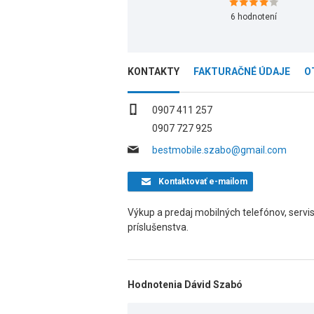
6
hodnotení
KONTAKTY
FAKTURAČNÉ ÚDAJE
O
0907 411 257
0907 727 925
bestmobile.szabo@gmail.com
Kontaktovať
e-mailom
Výkup a predaj mobilných telefónov, servis
príslušenstva.
Hodnotenia Dávid Szabó