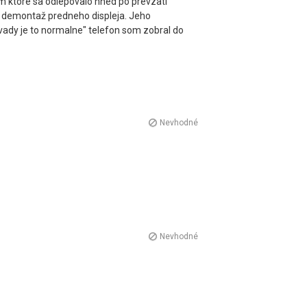
m ktore sa odlepovalo hned po prevzatí
d demontaž predneho displeja. Jeho
 vady je to normalne" telefon som zobral do
1
Nevhodné
0
Nevhodné