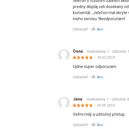
telefon s rozbitím zadnim sklo
predny displaj celi dosekany o
komentár: ,,telefon mal skryte
ineho servisu. Neodporučam!
Užitočné?
Áno
Dena
Hodnotenia: 1
Užitočné:
29.03.2019
Uplne super odporucam
Užitočné?
Áno
Jana
Hodnotenia: 1
Užitočné:
05.05.2016
Veľmi milý a užitočný prístup.
Užitočné?
Áno