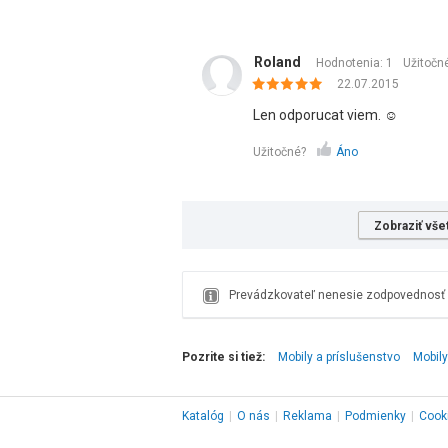
Roland
Hodnotenia: 1
Užitočn
22.07.2015
Len odporucat viem. ☺
Užitočné?
Áno
Zobraziť vše
Prevádzkovateľ nenesie zodpovednosť z
Pozrite si tiež:
Mobily a príslušenstvo
Mobily
Katalóg
|
O nás
|
Reklama
|
Podmienky
|
Cook