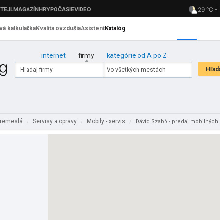
internet
firmy
kategórie od A po Z
 remeslá
Servisy a opravy
Mobily - servis
/
/
/
Dávid Szabó - predaj mobilných 