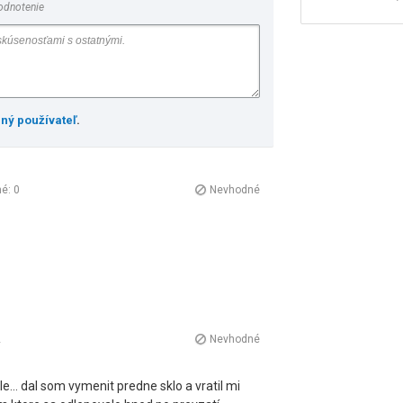
odnotenie
ený používateľ
.
né:
0
Nevhodné
2
Nevhodné
le... dal som vymenit predne sklo a vratil mi