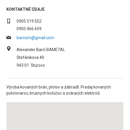
KONTAKTNÉ ÚDAJE
0905 519 552
0905 466 659
baricsm@gmail.com
Alexander Barič BAMETAL
Štefánikova 40
943 01
Štúrovo
Výroba kovaných brán, plotov a zábradlí. Predaj kovaných
polotovarov, brúsnych kotúčov a zváracích elektród.