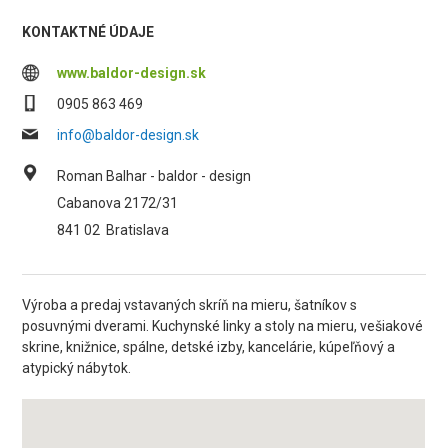
KONTAKTNÉ ÚDAJE
www.baldor-design.sk
0905 863 469
info@baldor-design.sk
Roman Balhar - baldor - design
Cabanova 2172/31
841 02
Bratislava
Výroba a predaj vstavaných skríň na mieru, šatníkov s
posuvnými dverami. Kuchynské linky a stoly na mieru, vešiakové
skrine, knižnice, spálne, detské izby, kancelárie, kúpeľňový a
atypický nábytok.