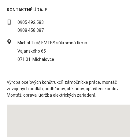
KONTAKTNÉ ÚDAJE
0905 492 583
0908 458 387
Michal Tkáč EMTES súkromná firma
Vajanského 65
071 01
Michalovce
Výroba oceľových konštrukcií, zámočnícke práce, montáž
zdvojených podláh, podhľadov, obkladov, opláštenie budov.
Montáž, oprava, údržba elektrických zariadení.