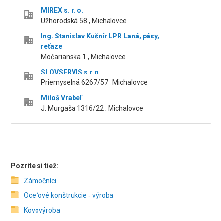
MIREX s. r. o.
Užhorodská 58 , Michalovce
Ing. Stanislav Kušnír LPR Laná, pásy,
reťaze
Močarianska 1 , Michalovce
SLOVSERVIS s.r.o.
Priemyselná 6267/57 , Michalovce
Miloš Vrabeľ
J. Murgaša 1316/22 , Michalovce
Pozrite si tiež:
Zámočníci
Oceľové konštrukcie ‑ výroba
Kovovýroba