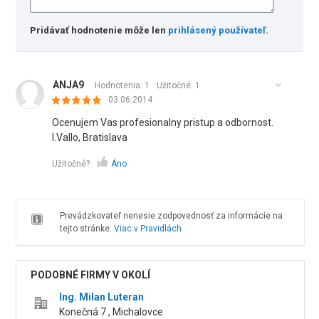
Pridávať hodnotenie môže len
prihlásený používateľ
.
ANJA9
Hodnotenia: 1
Užitočné:
1
03.06.2014
Ocenujem Vas profesionalny pristup a odbornost.
I.Vallo, Bratislava
Užitočné?
Áno
Prevádzkovateľ nenesie zodpovednosť za informácie na
tejto stránke.
Viac v Pravidlách
PODOBNÉ FIRMY V OKOLÍ
Ing. Milan Luteran
Konečná 7 , Michalovce