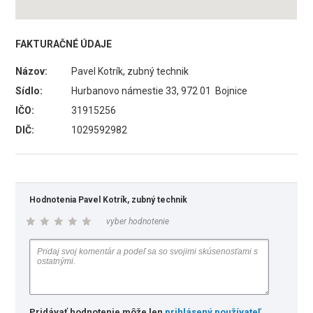
FAKTURAČNÉ ÚDAJE
Názov:
Pavel Kotrík, zubný technik
Sídlo:
Hurbanovo námestie 33, 972 01 Bojnice
IČO:
31915256
DIČ:
1029592982
Hodnotenia Pavel Kotrík, zubný technik
vyber hodnotenie
Pridávať hodnotenie môže len
prihlásený používateľ
.