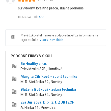
27.01.2016
sú výborný, kvalitná práca, slušné jednanie.
Užitočné?
Áno
Prevádzkovateľ nenesie zodpovednosť za informácie na
tejto stránke.
Viac v Pravidlách
PODOBNÉ FIRMY V OKOLÍ
Be Healthy s.r.o.
Prievidzská 37B , Handlová
Margita Cifríková - zubná technika
M. R. Štefánika 32 , Nováky
Blažena Bošková - zubná technika
M. R. Štefánika 32 , Nováky
Eva Jurisová, Dipl. z. t. ZUBTECH
A. Hlinku 11 , Prievidza