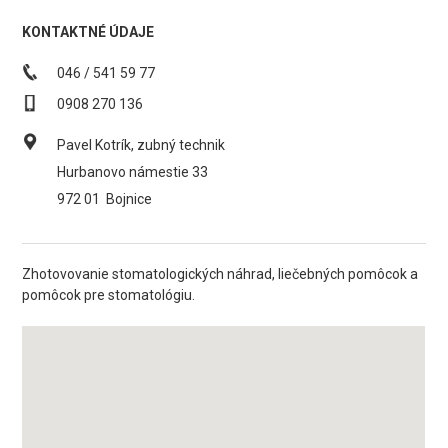
KONTAKTNÉ ÚDAJE
046 / 541 59 77
0908 270 136
Pavel Kotrík, zubný technik
Hurbanovo námestie 33
972 01
Bojnice
Zhotovovanie stomatologických náhrad, liečebných pomôcok a
pomôcok pre stomatológiu.