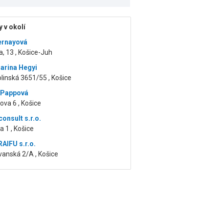
 v okolí
Černayová
a, 13 , Košice-Juh
arina Hegyi
linská 3651/55 , Košice
 Pappová
ova 6 , Košice
onsult s.r.o.
 1 , Košice
AIFU s.r.o.
anská 2/A , Košice