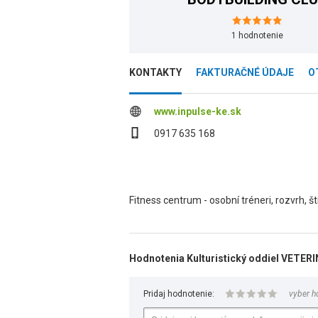
1
hodnotenie
KONTAKTY
FAKTURAČNÉ ÚDAJE
O
www.inpulse-ke.sk
0917 635 168
Fitness centrum - osobní tréneri, rozvrh, št
Hodnotenia Kulturistický oddiel VETE
Pridaj hodnotenie:
vyber h