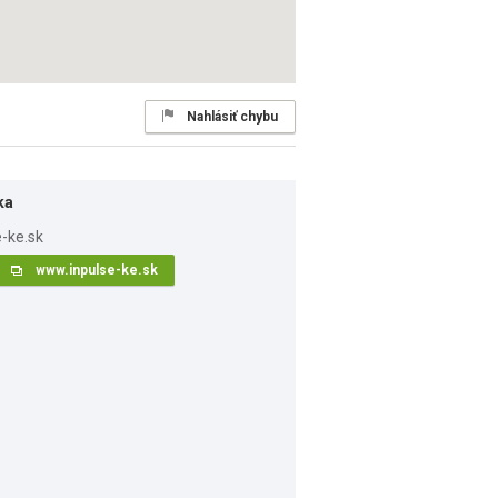
Nahlásiť chybu
ka
www.inpulse-ke.sk