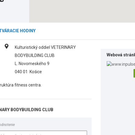
TVÁRACIE HODINY
Kulturistický oddiel VETERINARY
Webová strán
BODYBUILDING CLUB
L. Novomeského 9
040 01
Košice
ruktúra fitness centra.
RINARY BODYBUILDING CLUB
odnotenie