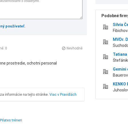
Podobné firmy
Silvia 
ený používateľ
.
Fibichov
MVDr. D
Suchodo
né:
0
Nevhodné
Tatiana
Štefánik
anne prostredie, ochotni personal
Gemini c
Bauerova
KENKO R
Juhoslov
a informácie na tejto stránke.
Viac v Pravidlách
Pilates tréneri