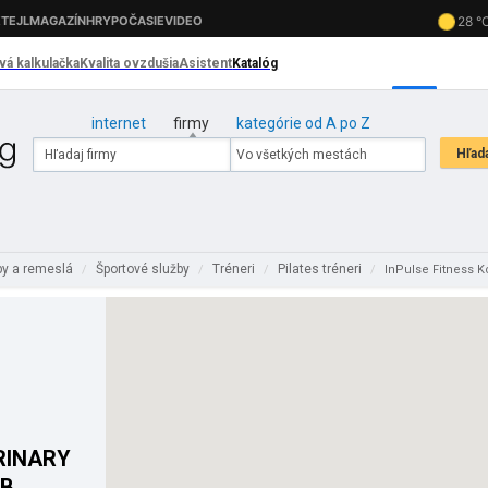
internet
firmy
kategórie od A po Z
by a remeslá
Športové služby
Tréneri
Pilates tréneri
/
/
/
/
InPulse Fitness K
ERINARY
UB