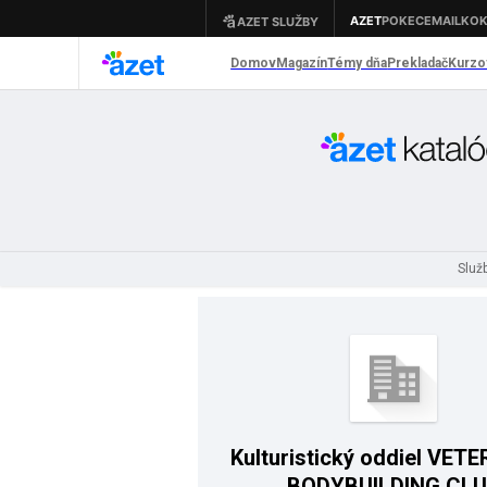
Služ
Kulturistický oddiel VET
BODYBUILDING CL