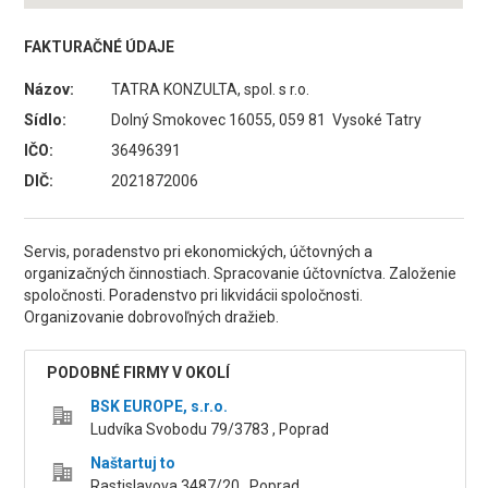
FAKTURAČNÉ ÚDAJE
Názov:
TATRA KONZULTA, spol. s r.o.
Sídlo:
Dolný Smokovec 16055, 059 81 Vysoké Tatry
IČO:
36496391
DIČ:
2021872006
Servis, poradenstvo pri ekonomických, účtovných a
organizačných činnostiach. Spracovanie účtovníctva. Založenie
spoločnosti. Poradenstvo pri likvidácii spoločnosti.
Organizovanie dobrovoľných dražieb.
PODOBNÉ FIRMY V OKOLÍ
BSK EUROPE, s.r.o.
Ludvíka Svobodu 79/3783 , Poprad
Naštartuj to
Rastislavova 3487/20 , Poprad