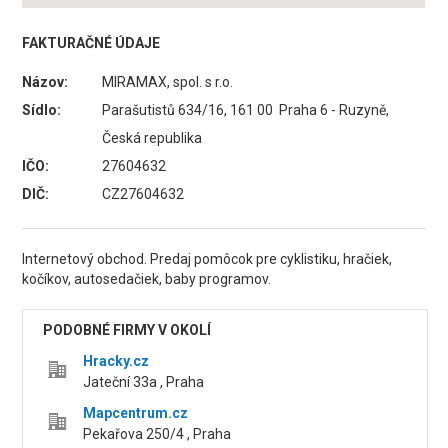
FAKTURAČNÉ ÚDAJE
Názov:
MIRAMAX, spol. s r.o.
Sídlo:
Parašutistů 634/16, 161 00 Praha 6 - Ruzyně,
Česká republika
IČO:
27604632
DIČ:
CZ27604632
Internetový obchod. Predaj pomôcok pre cyklistiku, hračiek,
kočíkov, autosedačiek, baby programov.
PODOBNÉ FIRMY V OKOLÍ
Hracky.cz
Jateční 33a , Praha
Mapcentrum.cz
Pekařova 250/4 , Praha