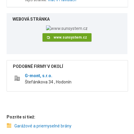
tejto stránke.
Viac v Pravidlách
WEBOVÁ STRÁNKA
www.sunsystem.cz
PODOBNÉ FIRMY V OKOLÍ
G-mont, s.r.o.
Štefánikova 34 , Hodonín
Pozrite si tiež:
Garážové a priemyselné brány