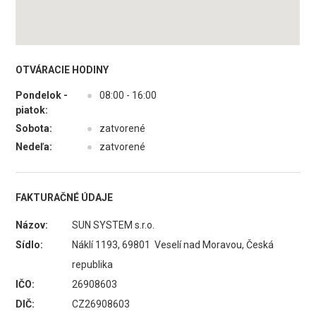
OTVÁRACIE HODINY
Pondelok -
●
08:00 - 16:00
piatok:
Sobota:
●
zatvorené
Nedeľa:
●
zatvorené
FAKTURAČNÉ ÚDAJE
Názov:
SUN SYSTEM s.r.o.
Sídlo:
Náklí 1193, 69801 Veselí nad Moravou, Česká
republika
IČO:
26908603
DIČ:
CZ26908603