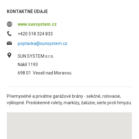
KONTAKTNÉ ÚDAJE
www.sunsystem.cz
+420 518 324 833
poptavka@sunsystem.cz
SUN SYSTEM s.r.o.
Náklí 1193
698 01
Veselí nad Moravou
Priemyselné a privátne garážové brány - sekčné, rolovacie,
výklopné. Predokenné rolety, markízy, žalúzie, siete proti hmyzu.