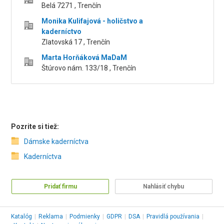
Belá 7271 , Trenčín
Monika Kulifajová - holičstvo a
kaderníctvo
Zlatovská 17 , Trenčín
Marta Horňáková MaDaM
Štúrovo nám. 133/18 , Trenčín
Pozrite si tiež:
Dámske kaderníctva
Kaderníctva
Pridať firmu
Nahlásiť chybu
Katalóg
|
Reklama
|
Podmienky
|
GDPR
|
DSA
|
Pravidlá používania
|