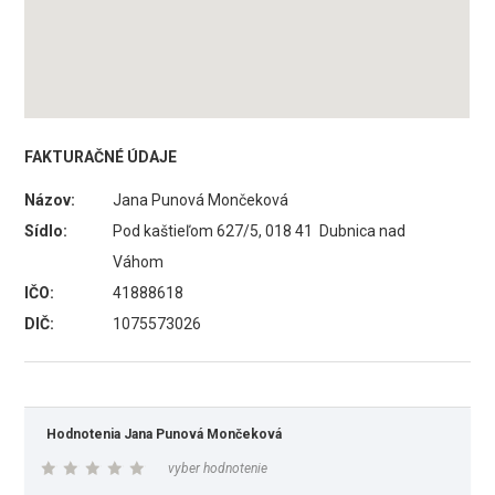
FAKTURAČNÉ ÚDAJE
Názov:
Jana Punová Mončeková
Sídlo:
Pod kaštieľom 627/5, 018 41 Dubnica nad
Váhom
IČO:
41888618
DIČ:
1075573026
Hodnotenia Jana Punová Mončeková
vyber hodnotenie