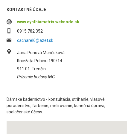
KONTAKTNÉ ÚDAJE
www.cynthiamatrix.webnode.sk
0915 782 352
cacharel6@azet.sk
Jana Punová Mončeková
Kniežaťa Pribinu 190/14
911 01
Trenčín
Prízemie budovy ING.
Dámske kaderníctvo - konzultácia, strihanie, vlasové
poradenstvo, farbenie, melírovanie, konečná úprava,
spoločenské účesy.