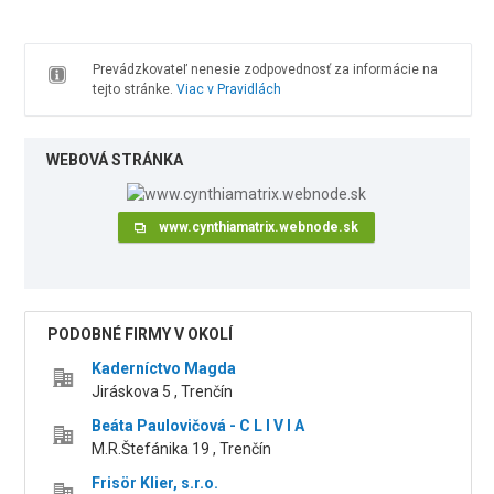
Prevádzkovateľ nenesie zodpovednosť za informácie na
tejto stránke.
Viac v Pravidlách
WEBOVÁ STRÁNKA
www.cynthiamatrix.webnode.sk
PODOBNÉ FIRMY V OKOLÍ
Kaderníctvo Magda
Jiráskova 5 , Trenčín
Beáta Paulovičová - C L I V I A
M.R.Štefánika 19 , Trenčín
Frisör Klier, s.r.o.