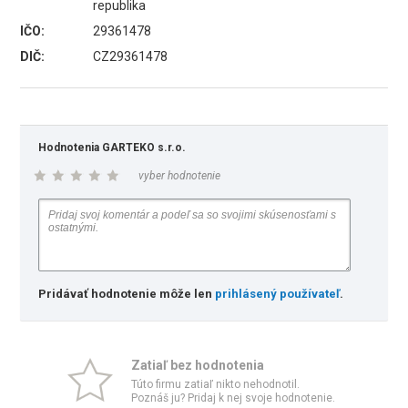
republika
IČO:
29361478
DIČ:
CZ29361478
Hodnotenia GARTEKO s.r.o.
vyber hodnotenie
Pridávať hodnotenie môže len
prihlásený používateľ
.
Zatiaľ bez hodnotenia
Túto firmu zatiaľ nikto nehodnotil.
Poznáš ju? Pridaj k nej svoje hodnotenie.