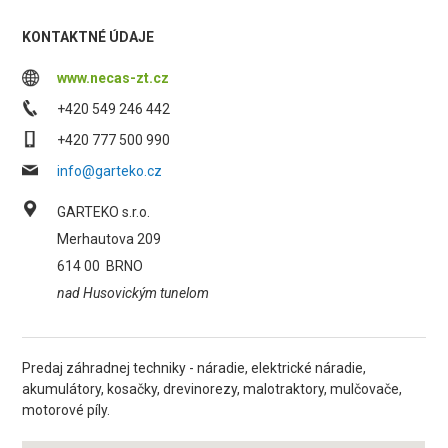
KONTAKTNÉ ÚDAJE
www.necas-zt.cz
+420 549 246 442
+420 777 500 990
info@garteko.cz
GARTEKO s.r.o.
Merhautova 209
614 00
BRNO
nad Husovickým tunelom
Predaj záhradnej techniky - náradie, elektrické náradie,
akumulátory, kosačky, drevinorezy, malotraktory, mulčovače,
motorové píly.