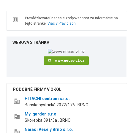
Prevádzkovateľ nenesie zodpovednosť za informácie na
tejto stránke.
Viac v Pravidlách
WEBOVÁ STRÁNKA
www.necas-zt.cz
PODOBNÉ FIRMY V OKOLÍ
HITACHI centrum s.r.o.
Banskobystrická 2072/176 , BRNO
My-garden s.r.o.
Skořepka 391/3a , BRNO
Nářadí Veselý Brno s.r.o.