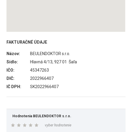
FAKTURAČNÉ ÚDAJE
Názov:
BEULENDOKTOR s.r.o.
Sídlo:
Hlavná 4/13, 927 01 Šaľa
IČO:
45347263
DIČ:
2022966407
IČ DPH:
SK2022966407
Hodnotenia BEULENDOKTOR s.r.o.
vyber hodnotenie