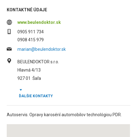
KONTAKTNÉ ÚDAJE
www.beulendoktor.sk
0905 911 734
0908 415 979
marian@beulendoktor.sk
BEULENDOKTOR s.r.o.
Hlavná 4/13
927 01
Šaľa
ĎALŠIE KONTAKTY
Autoservis. Opravy karosérií automobilov technológiou PDR.