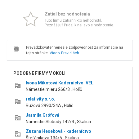
Zatiaľ bez hodnotenia
Túto firmu zatiaľ nikto nehodnotil.
Poznáš ju? Pridaj k nej svoje hodnotenie.
Prevádzkovateľ nenesie zodpovednosť za informácie na
tejto stránke.
Viac v Pravidlách
PODOBNÉ FIRMY V OKOLÍ
Ivona Mikotová Kaderníctvo IVEL
Námestie mieru 266/3 , Holíč
relativity s.r.o.
Ružová 2990/34A , Holíč
Jarmila Grófová
Námestie Slobody 142/4 , Skalica
Zuzana Heseková - kaderníctvo
Štefánikova 134/5 , Skalica