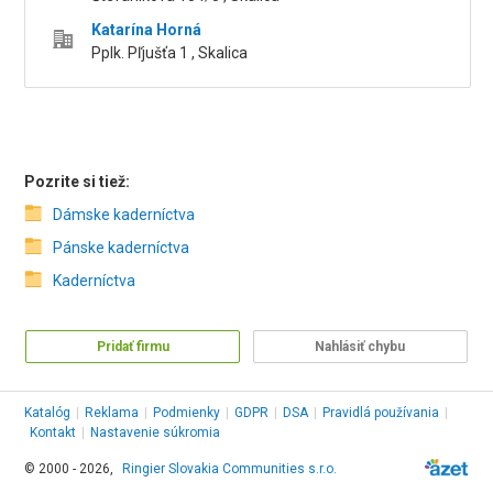
Katarína Horná
Pplk. Pľjušťa 1 , Skalica
Pozrite si tiež:
Dámske kaderníctva
Pánske kaderníctva
Kaderníctva
Pridať firmu
Nahlásiť chybu
Katalóg
|
Reklama
|
Podmienky
|
GDPR
|
DSA
|
Pravidlá používania
|
Kontakt
|
Nastavenie súkromia
© 2000 - 2026,
Ringier Slovakia Communities s.r.o.