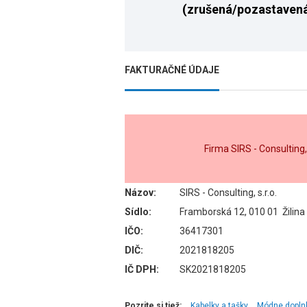
(zrušená/pozastaven
FAKTURAČNÉ ÚDAJE
Firma SIRS - Consulting
Názov:
SIRS - Consulting, s.r.o.
Sídlo:
Framborská 12, 010 01 Žilina
IČO:
36417301
DIČ:
2021818205
IČ DPH:
SK2021818205
Pozrite si tiež:
Kabelky a tašky
Módne dopln