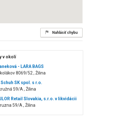
Nahlásiť chybu
 v okolí
aneková - LARA BAGS
olákov 8069/52 , Žilina
Schuh SK spol. s r.o.
ružná 59/A , Žilina
OR Retail Slovakia, s.r.o. v likvidácii
ruzna 59/A , Žilina