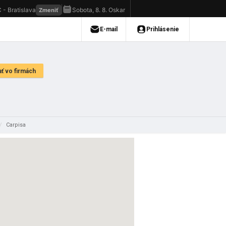
/
Carpisa