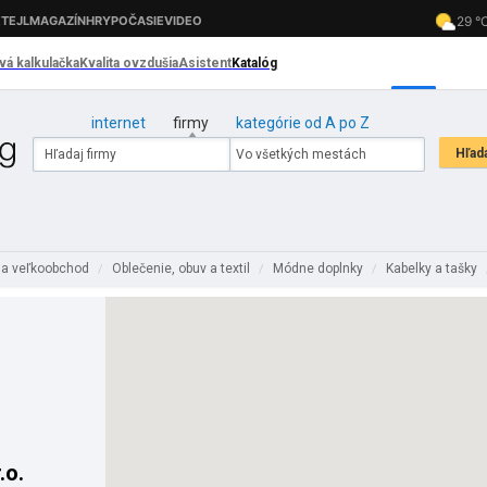
internet
firmy
kategórie od A po Z
 a veľkoobchod
Oblečenie, obuv a textil
Módne doplnky
Kabelky a tašky
/
/
/
.o.