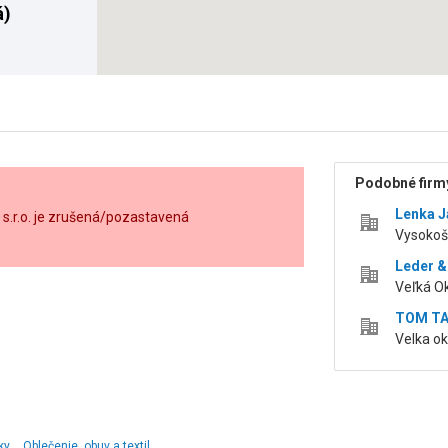
á)
Podobné firmy
Lenka J
, s.r.o. je zrušená/pozastavená
Vysokošk
Leder & 
Veľká Ok
TOM TAIL
Velka ok
ky
Oblečenie, obuv a textil