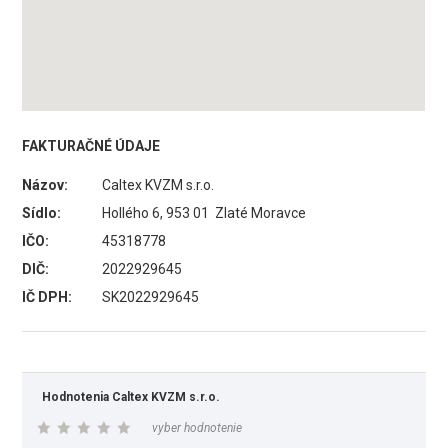
FAKTURAČNÉ ÚDAJE
Názov:
Caltex KVZM s.r.o.
Sídlo:
Hollého 6, 953 01 Zlaté Moravce
IČO:
45318778
DIČ:
2022929645
IČ DPH:
SK2022929645
Hodnotenia Caltex KVZM s.r.o.
vyber hodnotenie