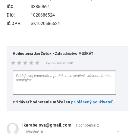
IČO:
33850691
DIČ:
1020686524
IČ DPH:
SK1020686524
Hodnotenia Ján Živčák - Záhradníctvo MUŠKÁT
vyber hodnotenie
Pridávať hodnotenie môže len
prihlásený používateľ
.
ikarabelova@gmail.com
Hodnotenia: 2
Užitočné:
0