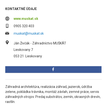
KONTAKTNÉ ÚDAJE
www.muskat.sk
0905 320 403
muskat@muskat.sk
Ján Živčák - Záhradníctvo MUŠKÁT
Lieskovany 7
053 21
Lieskovany
Záhradná architektúra, realizácia záhrad, jazierok, údržba
zelene, pokládka trávnika, montáž závlah, zemné práce, servis
záhradných strojov. Predaj substrátov, zemín, okrasných drevín,
rastlín.