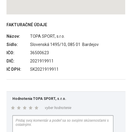
FAKTURAČNÉ ÚDAJE
Názov:
TOPA SPORT, s.r.o.
Sídlo:
Slovenská 1495/10, 085 01 Bardejov
IČO:
36500623
DIČ:
2021919911
IČ DPH:
SK2021919911
Hodnotenia TOPA SPORT, s.r.o.
vyber hodnotenie