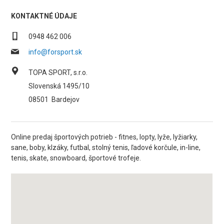
KONTAKTNÉ ÚDAJE
0948 462 006
info@forsport.sk
TOPA SPORT, s.r.o.
Slovenská 1495/10
08501
Bardejov
Online predaj športových potrieb - fitnes, lopty, lyže, lyžiarky,
sane, boby, klzáky, futbal, stolný tenis, ľadové korčule, in-line,
tenis, skate, snowboard, športové trofeje.