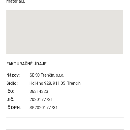
materiálu.
FAKTURAČNÉ ÚDAJE
Názov:
SEKO Trenčín, s.r.o.
Sídlo:
Hollého 928, 911 05 Trenčín
IČO:
36314323
DIČ:
2020177731
IČ DPH:
SK2020177731