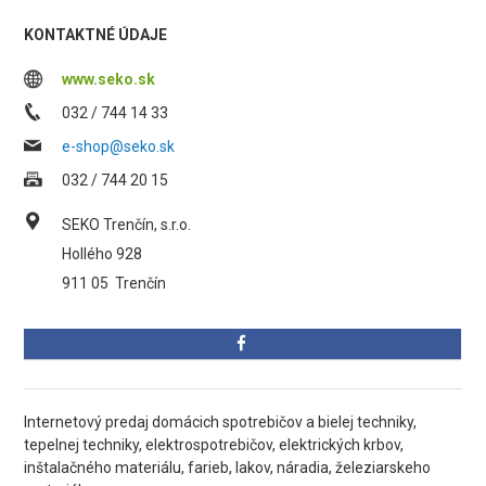
KONTAKTNÉ ÚDAJE
www.seko.sk
032 / 744 14 33
e-shop@seko.sk
032 / 744 20 15
SEKO Trenčín, s.r.o.
Hollého 928
911 05
Trenčín
Internetový predaj domácich spotrebičov a bielej techniky,
tepelnej techniky, elektrospotrebičov, elektrických krbov,
inštalačného materiálu, farieb, lakov, náradia, železiarskeho