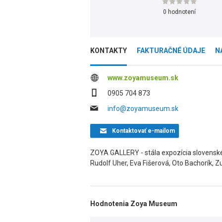
0 hodnotení
KONTAKTY
FAKTURAČNÉ ÚDAJE
N
www.zoyamuseum.sk
0905 704 873
info@zoyamuseum.sk
Kontaktovať
e-mailom
ZOYA GALLERY - stála expozícia slovenské
Rudolf Uher, Eva Fišerová, Oto Bachorík, 
Hodnotenia Zoya Museum