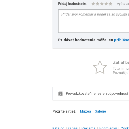
Pridaj hodnotenie:
vyber h
Pridávať hodnotenie môže len
prihlás
Zatiaľ b
Túto firmu
Poznáš ju?
Prevádzkovateľ nenesie zodpovednosť z
Pozrite si tiež:
Múzeá
Galérie
Katalóg
|
O nás
|
Reklama
|
Podmienky
|
Cook