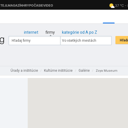
internet
firmy
kategórie od A po Z
Úrady a inštitúcie
Kultúrne inštitúcie
Galérie
/
/
/
Zoya Museum