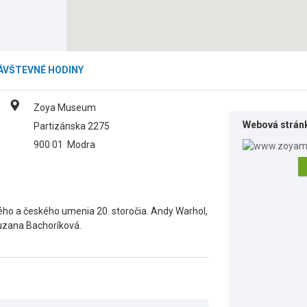
ÁVŠTEVNÉ HODINY
Zoya Museum
Webová strán
Partizánska 2275
900 01
Modra
ho a českého umenia 20. storočia. Andy Warhol,
Zuzana Bachoríková.