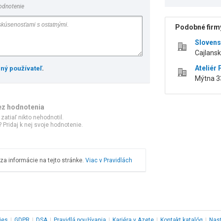
odnotenie
Podobné firmy
Slovens
Cajlansk
Ateliér 
ený používateľ
.
Mýtna 33
ez hodnotenia
 zatiaľ nikto nehodnotil.
 Pridaj k nej svoje hodnotenie.
a informácie na tejto stránke.
Viac v Pravidlách
ies
|
GDPR
|
DSA
|
Pravidlá používania
|
Kariéra v Azete
|
Kontakt
katalóg
|
Nas