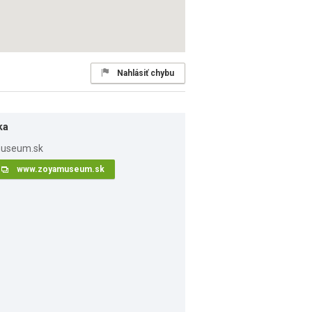
Nahlásiť chybu
ka
www.zoyamuseum.sk