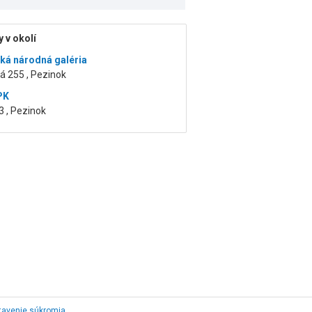
 v okolí
ká národná galéria
á 255 , Pezinok
PK
 , Pezinok
tavenie súkromia