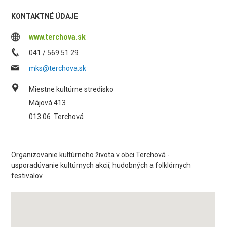
KONTAKTNÉ ÚDAJE
www.terchova.sk
041 / 569 51 29
mks@terchova.sk
Miestne kultúrne stredisko
Májová 413
013 06
Terchová
Organizovanie kultúrneho života v obci Terchová -
usporadúvanie kultúrnych akcií, hudobných a folklórnych
festivalov.