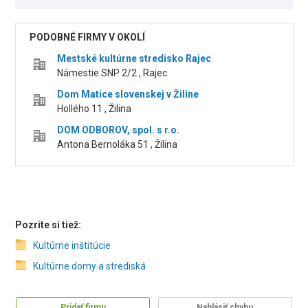
PODOBNÉ FIRMY V OKOLÍ
Mestské kultúrne stredisko Rajec
Námestie SNP 2/2 , Rajec
Dom Matice slovenskej v Žiline
Hollého 11 , Žilina
DOM ODBOROV, spol. s r.o.
Antona Bernoláka 51 , Žilina
Pozrite si tiež:
Kultúrne inštitúcie
Kultúrne domy a strediská
Pridať firmu
Nahlásiť chybu